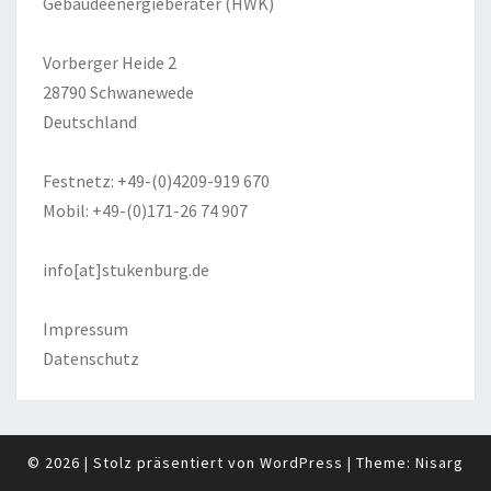
Gebäudeenergieberater (HWK)
Vorberger Heide 2
28790 Schwanewede
Deutschland
Festnetz: +49-(0)4209-919 670
Mobil: +49-(0)171-26 74 907
info[at]stukenburg.de
Impressum
Datenschutz
© 2026
|
Stolz präsentiert von
WordPress
|
Theme:
Nisarg