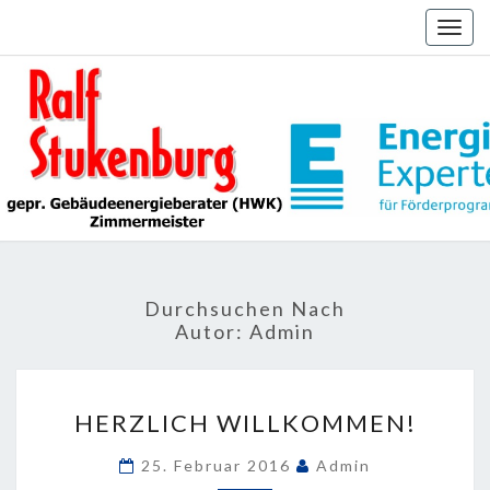
Skip
Togg
to
navig
content
Durchsuchen Nach
Autor:
Admin
HERZLICH
HERZLICH WILLKOMMEN!
WILLKOMMEN!
25. Februar 2016
Admin